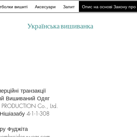
тболки вишиті
Аксесуари
Запит
Опис на основі Закону про 
Українська вишиванка
рційні транзакції
кий Вишиваний Одяг
RODUCTION Co., Ltd.
 Нішіазабу 4-1-1-308
ру Фуджіта
r-embroidery-wear.com