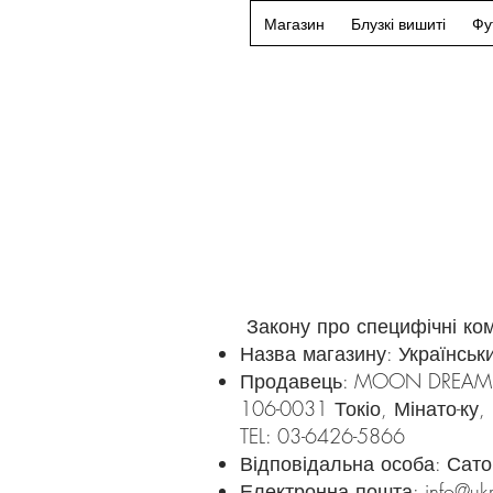
Магазин
Блузкі вишиті
Фу
Закону про специфічні коме
Назва магазину: Українсь
Продавець: MOON DREAM P
106-0031 Токіо, Мінато-ку,
TEL: 03-6426-5866
Відповідальна особа: Сато
Електронна пошта:
info@uk