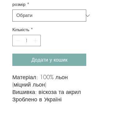
розмір
*
Кількість
*
Додати у кошик
Матеріал: 100% льон
(міцний льон)
Вишивка: віскоза та акрил
Зроблено в Україні
податок на споживання
До ціни буде додано 10% споживчий
податок.