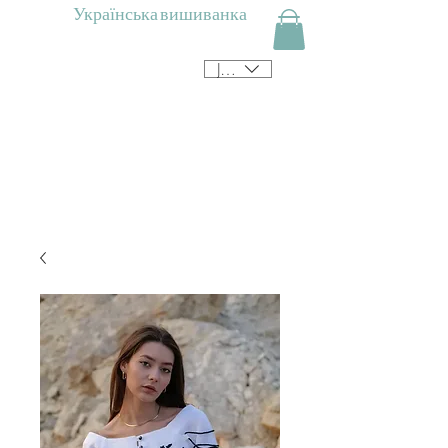
Українська вишиванка
JPY (¥)