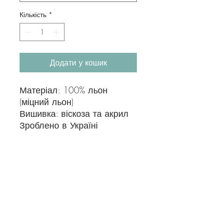
Кількість
*
Додати у кошик
Матеріал: 100% льон
(міцний льон)
Вишивка: віскоза та акрил
Зроблено в Україні
податок на споживання
До ціни буде додано 10% споживчий
податок.
支払方法