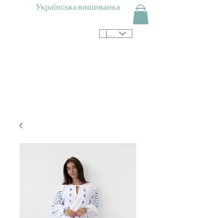
Українська вишиванка
JPY (¥)