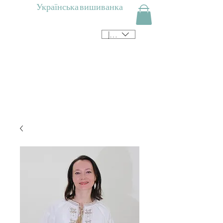
Українська вишиванка
JPY (¥)