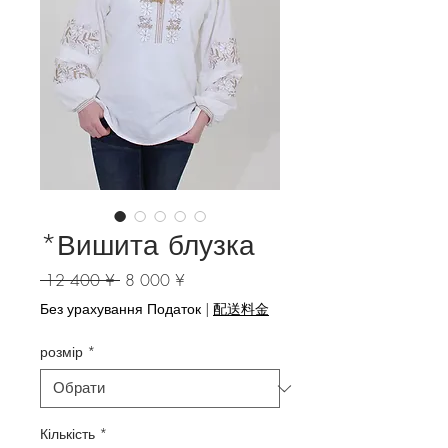
*Вишита блузка
Звичайна ціна
За розпродажем
 12 400 ¥ 
8 000 ¥
Без урахування Податок
|
配送料金
розмір
*
Кількість
*