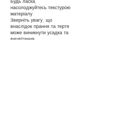
Будь ласка,
насолоджуйтесь текстурою
матеріалу.
Зверніть увагу, що
внаслідок прання та тертя
може виникнути усадка та
вицвітання.
Будь ласка, будьте
обережні, щоб не зачепити
вишиті частини.
податок на споживання
До ціни буде додано 10% споживчий
податок.
支払方法
※銀行振込
※PayPal(クレジットカード ・デビ