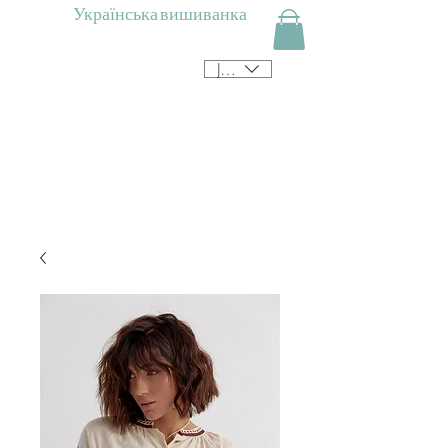
Українська вишиванка
JPY (¥)