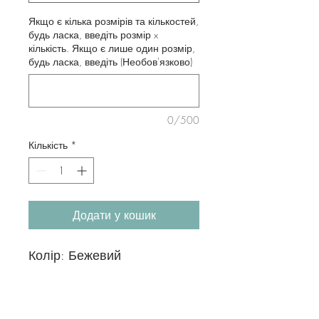
Якщо є кілька розмірів та кількостей,
будь ласка, введіть розмір x
кількість. Якщо є лише один розмір,
будь ласка, введіть (Необов'язково)
0/500
Кількість
*
Додати у кошик
Колір: Бежевий
ромбоподібний візерунок
Тканина: 80% бавовна, 20%
поліестер