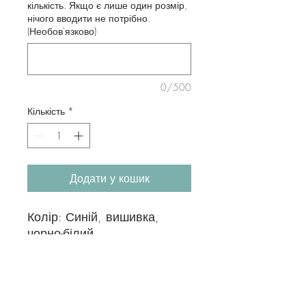
кількість. Якщо є лише один розмір,
нічого вводити не потрібно.
(Необов'язково)
0/500
Кількість
*
Додати у кошик
Колір: Синій, вишивка,
чорно-білий
Тканина: 80% бавовна, 20%
поліестер