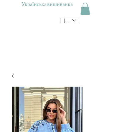
Українська вишиванка
JPY (¥)