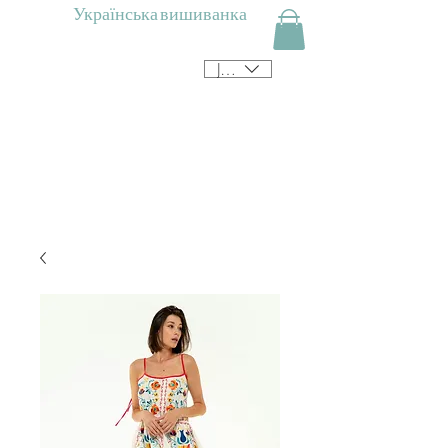
Українська вишиванка
JPY (¥)