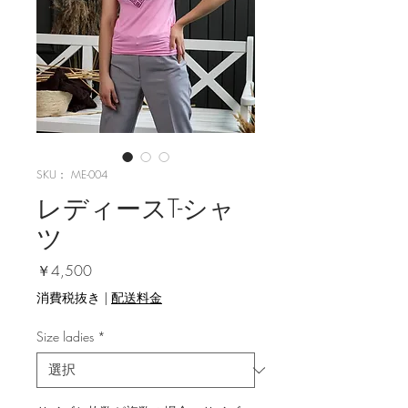
SKU： ME-004
レディースT-シャ
ツ
価格
￥4,500
消費税抜き
|
配送料金
Size ladies
*