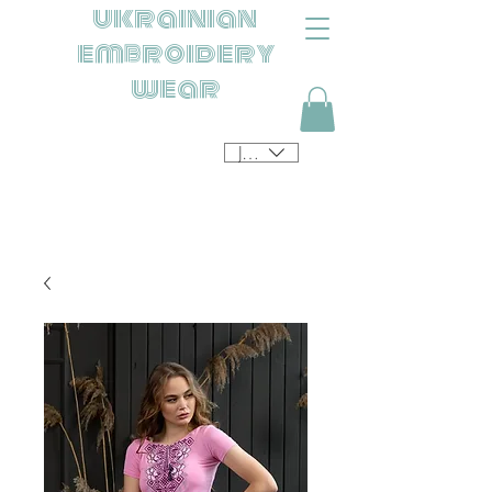
ukrainian
embroidery
wear
JPY (¥)