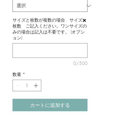
サイズと枚数が複数の場合 サイズ✖️
枚数 ご記入ください。ワンサイズの
みの場合は記入は不要です。 (オプシ
ョン)
0/500
数量
*
カートに追加する
カラー: 紺 模様 白グレー
生地：麻100％
糸: ビスコース、アクリル