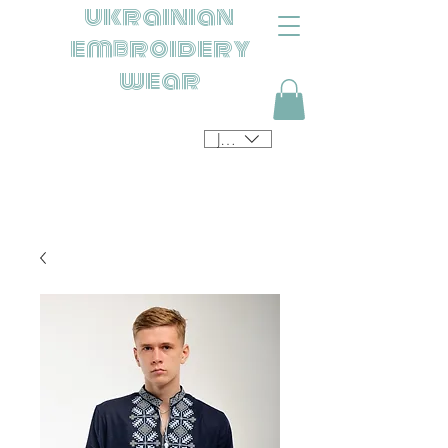
ukrainian
embroidery
wear
JPY (¥)