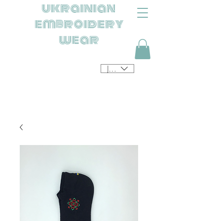
ukrainian
embroidery
wear
JPY (¥)