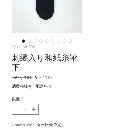
SKU： MH004
刺繡入り和紙糸靴
下
通常価格
セール価格
 ￥2,700 
￥2,200
消費税抜き
|
配送料金
数量
*
Coming soon. 近日販売予定。