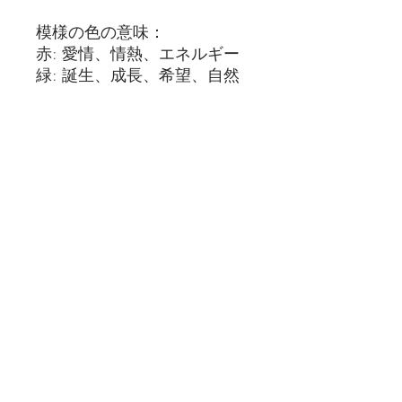
模様の色の意味：
赤: 愛情、情熱、エネルギー
緑: 誕生、成長、希望、自然
消費税
価格には消費税10％が別途加算され
寄付キャンペーン
ます。
この商品は、
売上の一部をウクライナ
特徴
支援のために寄付
するキャンペーン対
象です。
ウクライナ刺繍入り和紙靴下について
和紙靴下は、日本の職人技とウクライ
ナの文化的遺産を融合した商品です。
和紙糸を使用した靴下には、次のよう
支払方法
な特徴があります：
※銀行振込
1️⃣
軽量で柔らかい
※PayPal(クレジットカード ・デビ