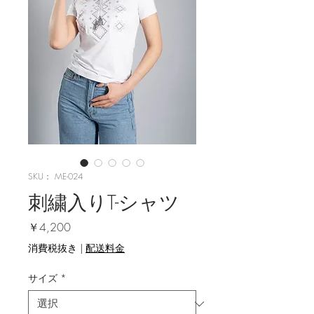
SKU： ME-024
刺繍入りT-シャツ
価格
￥4,200
消費税抜き
|
配送料金
サイズ
*