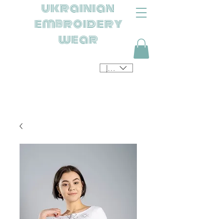
ukrainian
embroidery
wear
JPY (¥)