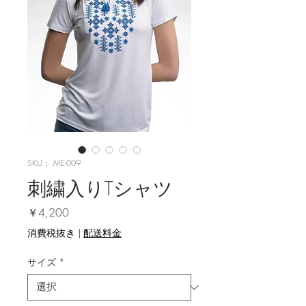
SKU： ME-009
刺繍入りTシャツ
価格
￥4,200
消費税抜き
|
配送料金
サイズ
*