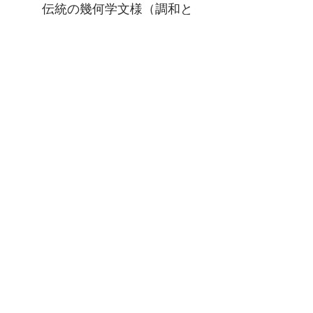
伝統の幾何学文様（調和と
守護の象徴）
消費税
価格に消費税が10％上乗せされま
す。
支払方法
※銀行振込
※PayPal(クレジットカード ・デビ
ットカード)​
※ペイジー(Pay-easy)​
※クレジットカードVISA, Master
Card​
※ スマホ決済 PayPay
​※楽天ペイ