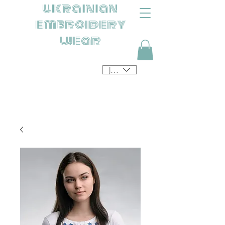
ukrainian
embroidery
wear
JPY (¥)