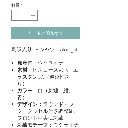
数量
*
カートに追加する
刺繍入りT－シャツ Starlight
原産国
：ウクライナ
素材
：ビスコース95%、エ
ラスタン5%（伸縮性あ
り）
カラー
：白（刺繍：紺、
青）
デザイン
：ラウンドネッ
ク、タッセル付き調整紐、
フロント中央に刺繍
刺繍モチーフ
：ウクライナ