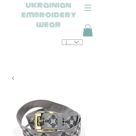
ukrainian
embroidery
wear
JPY (¥)