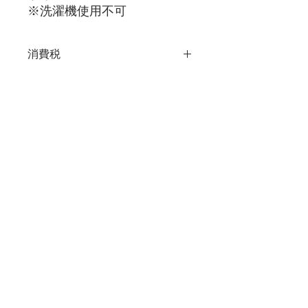
※洗濯機使用不可
消費税
価格に消費税が10％上乗せされま
す。
支払方法
※銀行振込
※PayPal(クレジットカード ・デビ
ットカード)​
※ペイジー(Pay-easy)​
※クレジットカードVISA, Master
Card​
※ スマホ決済 PayPay
​※楽天ペイ
© 2023 by Ukrainian Embroidery Wear.