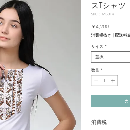
スTシャツ
SKU： ME-014
価格
￥4,200
消費税抜き
|
配送料
サイズ
*
選択
数量
*
カ
消費税