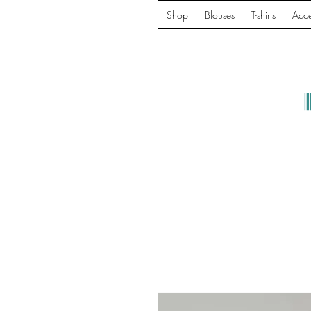
Shop
Blouses
T-shirts
Acce