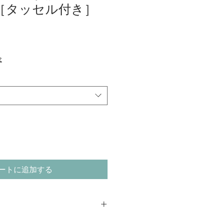
［タッセル付き］
金
ートに追加する