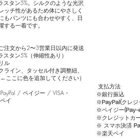
ラスタン5%。シルクのような光沢
レッチ性があるため体にやさしく
にもパンツにも合わせやすく、日
躍する一着です。
ご注文から2〜3営業日以内に発送
ラスタン5%（伸縮性あり）
リル
クライン、タッセル付き調整紐、
（←ここに色を追加してください）
支払方法
Pal / ペイジー / VISA・
※銀行振込
楽天ペイ
※PayPal(ク
※ペイジー(Pay-ea
※クレジットカードVI
※ スマホ決済 Pa
​※楽天ペイ