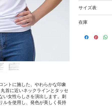
価格に消費税が10
サイズ表
※ ウクライナサイ
在庫
お選びください。
サイズ
ウク
日本国内在庫あり｜
ナサ
S
42-4
M
44-4
L
46-4
XL
48-5
ロントに施した、やわらかな印象
。丸首に近いネックラインとタッセ
ない女性らしさを演出します。刺
リルを使用し、発色が美しく長持