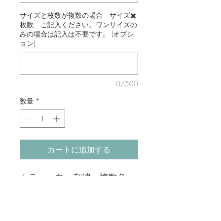
サイズと枚数が複数の場合 サイズ✖️
枚数 ご記入ください。ワンサイズの
みの場合は記入は不要です。 (オプシ
ョン)
0/500
数量
*
カートに追加する
カラー：白 刺繡 複数色
生地：コットン80% , ポリエ
ステル20%