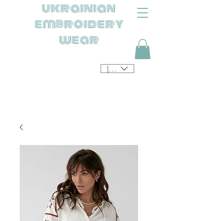
ukrainian
embroidery
wear
JPY (¥)