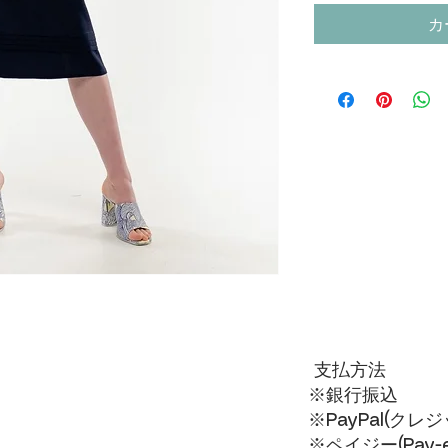
カ
支払方法
※銀行振込
※PayPal(ク
※ペイジー(Pay-ea