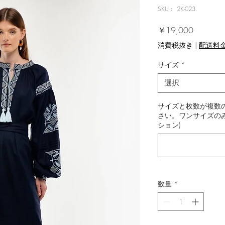
SKU： 2K-023
価格
￥19,000
消費税抜き
|
配送料
サイズ
*
選択
サイズと枚数が複数の
さい。ワンサイズのみ
ション)
数量
*