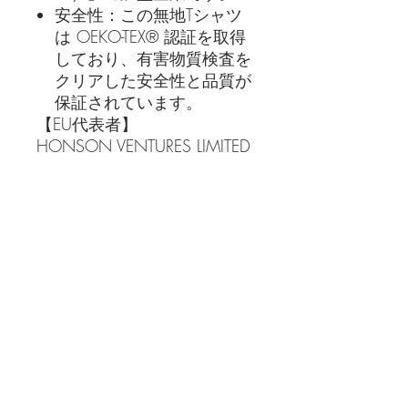
安全性：この無地Tシャツ
は OEKO-TEX® 認証を取得
しており、有害物質検査を
クリアした安全性と品質が
保証されています。
【EU代表者】
HONSON VENTURES LIMITED
メール：
gpsr@honsonventures.com
住所：3, Gnaftis House flat
102, Limassol, Mesa Geitonia,
4003, キプロス
【製品情報】
使用ボディ：Gildan 5000
EUおよび北アイルランドに
おいて、指令1999/44/EC
に基づく2年間の保証
【警告・対象年齢・原産国】