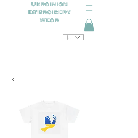
Ukrainian
Embroidery
Wear
JPY (¥)