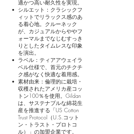
適かつ高い耐久性を実現。
シルエット：クラシックフ
ィットでリラックス感のあ
る着心地。クルーネック
が、カジュアルからややフ
ォーマルまでなじむすっき
りとしたタイムレスな印象
を演出。
ラベル：ティアアウェイラ
ベル仕様で、首元のチクチ
ク感がなく快適な着用感。
素材由来：倫理的に栽培・
収穫されたアメリカ産コッ
トン100％を使用。Gildan
は、サステナブルな綿花生
産を推進する「US Cotton
Trust Protocol（U.S.コット
ン・トラスト・プロトコ
ル）」の加盟企業です。