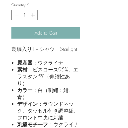
Quantity
*
Add to Cart
刺繍入りT－シャツ Starlight
原産国
：ウクライナ
素材
：ビスコース95%、エ
ラスタン5%（伸縮性あ
り）
カラー
：白（刺繍：紺、
青）
デザイン
：ラウンドネッ
ク、タッセル付き調整紐、
フロント中央に刺繍
刺繍モチーフ
：ウクライナ