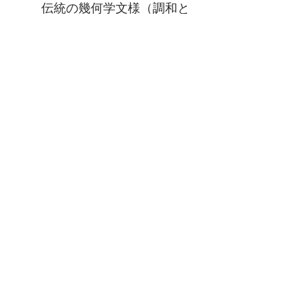
伝統の幾何学文様（調和と
守護の象徴）
消費税
価格に消費税が10％上乗せされま
す。
支払方法
※銀行振込
※PayPal(クレジットカード ・デビ
ットカード)​
※ペイジー(Pay-easy)​
※クレジットカードVISA, Master
Card​
※ スマホ決済 PayPay
​※楽天ペイ