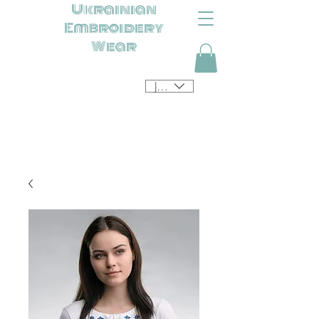
Ukrainian
Embroidery
Wear
JPY (¥)