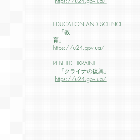
https://u24.gov.ua/
EDUCATION AND SCIENCE
「教
育」
https://u24.gov.ua/
REBUILD UKRAINE
「クライナの復興」
https://u24.gov.ua/