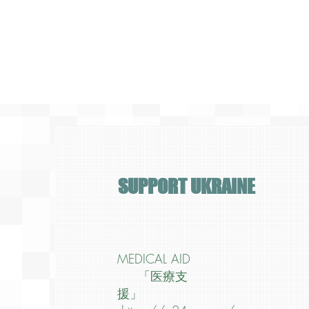
SUPPORT UKRAINE
MEDICAL AID
「医療支
援」