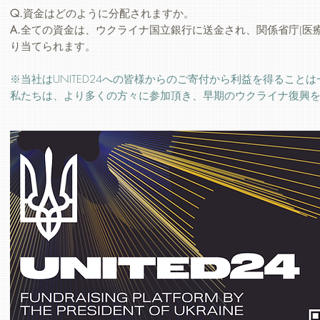
Q.
資金はどのように分配されますか。
A.
全ての資金は、ウクライナ国立銀行に送金され、関係省庁(医療
り当てられます。
※当社はUNITED24への皆様からのご寄付から利益を得ること
私たちは、より多くの方々に参加頂き、早期のウクライナ復興