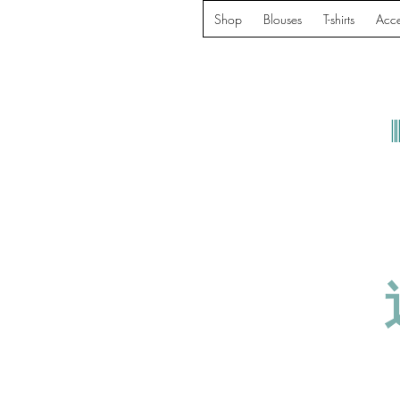
Shop
Blouses
T-shirts
Acce